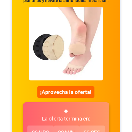
plantillas y llevate la almohadilla metarsial!.
¡Aprovecha la oferta!
🔥
La oferta termina en: