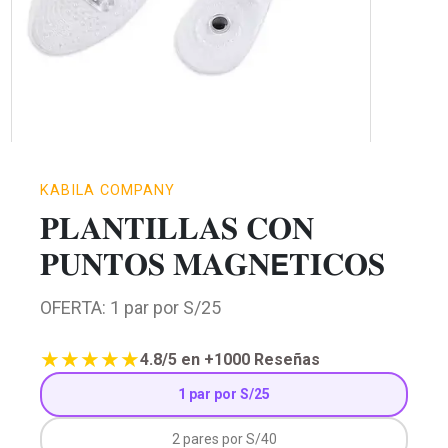
KABILA COMPANY
𝐏𝐋𝐀𝐍𝐓𝐈𝐋𝐋𝐀𝐒 𝐂𝐎𝐍
𝐏𝐔𝐍𝐓𝐎𝐒 𝐌𝐀𝐆𝐍𝗘𝐓𝐈𝐂𝐎𝐒
OFERTA:
1 par por S/25
★
★
★
★
★
4.8/5 en +1000 Reseñas
1 par por S/25
2 pares por S/40