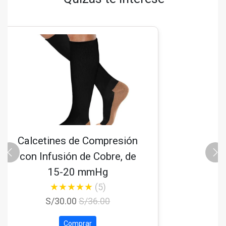
etines de Compresión
PLA
 Infusión de Cobre, de
15-20 mmHg
★
★
★
★
★
(5)
S/30.00
S/36.00
Comprar