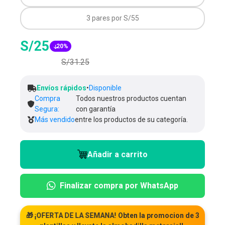
3 pares por S/55
S/25
20%
S/31.25
Envíos rápidos
•
Disponible
Compra
Todos nuestros productos cuentan
Segura:
con garantía
Más vendido
entre los productos de su categoría.
Añadir a carrito
Finalizar compra por WhatsApp
🎁
¡OFERTA DE LA SEMANA!
Obten la promocion de 3