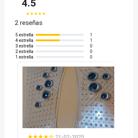
4.5
★
★
★
★
★
2 reseñas
5 estrella
1
4 estrella
1
3 estrella
0
2 estrella
0
1 estrella
0
★
★
★
★
☆
21-02-2025