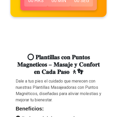
00
HRS
00
MIN
00
SEG
⭕ 𝐏𝐥𝐚𝐧𝐭𝐢𝐥𝐥𝐚𝐬 𝐜𝐨𝐧 𝐏𝐮𝐧𝐭𝐨𝐬
𝐌𝐚𝐠𝐧𝐞𝐭𝐢𝐜𝐨𝐬 – 𝐌𝐚𝐬𝐚𝐣𝐞 𝐲 𝐂𝐨𝐧𝐟𝐨𝐫𝐭
𝐞𝐧 𝐂𝐚𝐝𝐚 𝐏𝐚𝐬𝐨 🚶👣
Dale a tus pies el cuidado que merecen con
nuestras Plantillas Masajeadoras con Puntos
Magnéticos, diseñadas para aliviar molestias y
mejorar tu bienestar.
Beneficios: